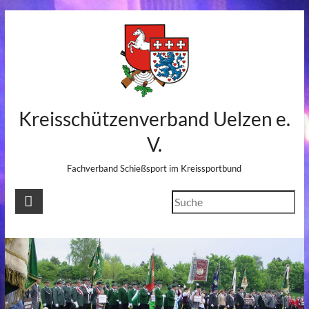
Skip
to
content
Kreisschützenverband Uelzen e.
V.
Fachverband Schießsport im Kreissportbund
Suchen