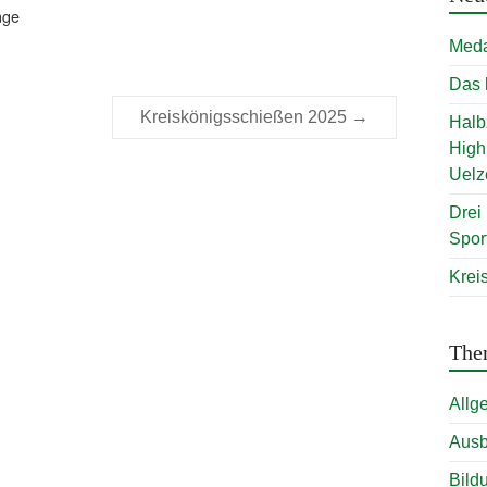
nge
Meda
Das 
Kreiskönigsschießen 2025
→
Halb
High
Uelz
Drei
Spor
Krei
The
Allg
Ausb
Bild