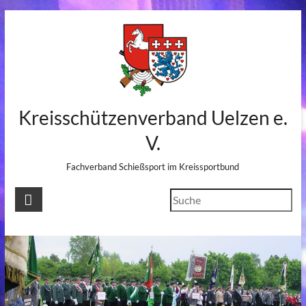
Skip
to
content
Kreisschützenverband Uelzen e.
V.
Fachverband Schießsport im Kreissportbund
Suchen