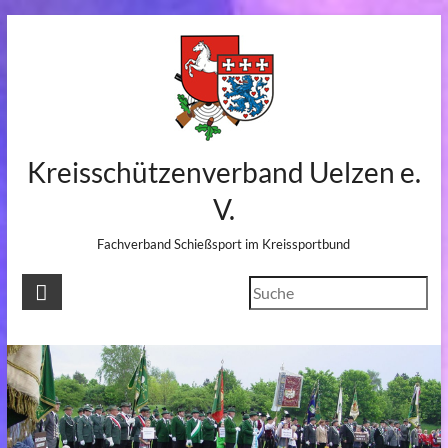
Skip
to
content
Kreisschützenverband Uelzen e.
V.
Fachverband Schießsport im Kreissportbund
Suchen