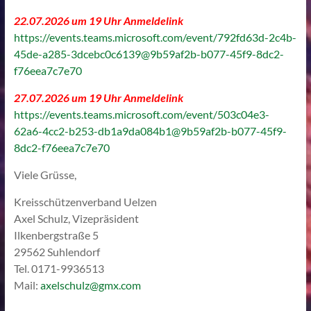
22.07.2026 um 19 Uhr Anmeldelink
https://events.teams.microsoft.com/event/792fd63d-2c4b-
45de-a285-3dcebc0c6139@9b59af2b-b077-45f9-8dc2-
f76eea7c7e70
27.07.2026 um 19 Uhr Anmeldelink
https://events.teams.microsoft.com/event/503c04e3-
62a6-4cc2-b253-db1a9da084b1@9b59af2b-b077-45f9-
8dc2-f76eea7c7e70
Viele Grüsse,
Kreisschützenverband Uelzen
Axel Schulz, Vizepräsident
Ilkenbergstraße 5
29562 Suhlendorf
Tel. 0171-9936513
Mail:
axelschulz@gmx.com