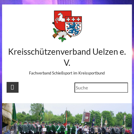
Skip
to
content
Kreisschützenverband Uelzen e.
V.
Fachverband Schießsport im Kreissportbund
Suchen