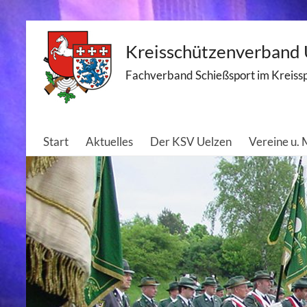
Skip
Kreisschützenverband U
to
content
Fachverband Schießsport im Kreiss
Start
Aktuelles
Der KSV Uelzen
Vereine u.