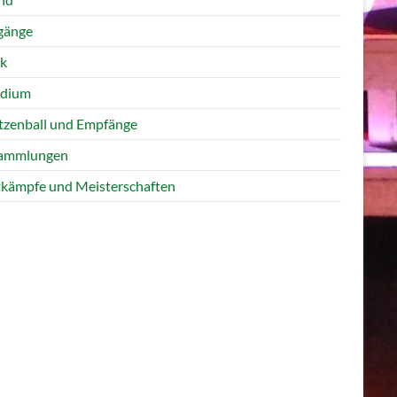
gänge
k
idium
tzenball und Empfänge
ammlungen
kämpfe und Meisterschaften