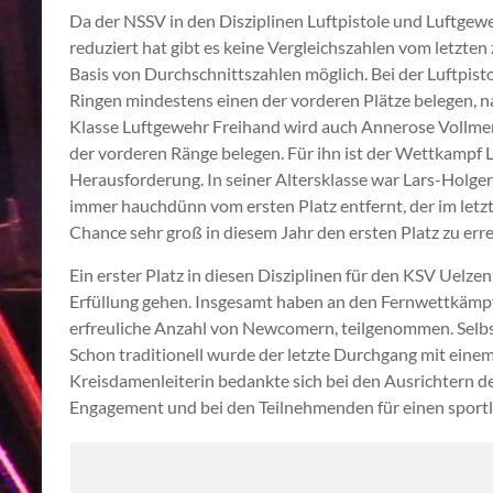
Da der NSSV in den Disziplinen Luftpistole und Luftgew
reduziert hat gibt es keine Vergleichszahlen vom letzten 
Basis von Durchschnittszahlen möglich. Bei der Luftpisto
Ringen mindestens einen der vorderen Plätze belegen, na
Klasse Luftgewehr Freihand wird auch Annerose Vollmer,
der vorderen Ränge belegen. Für ihn ist der Wettkampf 
Herausforderung. In seiner Altersklasse war Lars-Holger 
immer hauchdünn vom ersten Platz entfernt, der im letzte
Chance sehr groß in diesem Jahr den ersten Platz zu erre
Ein erster Platz in diesen Disziplinen für den KSV Uelze
Erfüllung gehen. Insgesamt haben an den Fernwettkämpf
erfreuliche Anzahl von Newcomern, teilgenommen. Selb
Schon traditionell wurde der letzte Durchgang mit ein
Kreisdamenleiterin bedankte sich bei den Ausrichtern de
Engagement und bei den Teilnehmenden für einen sportl