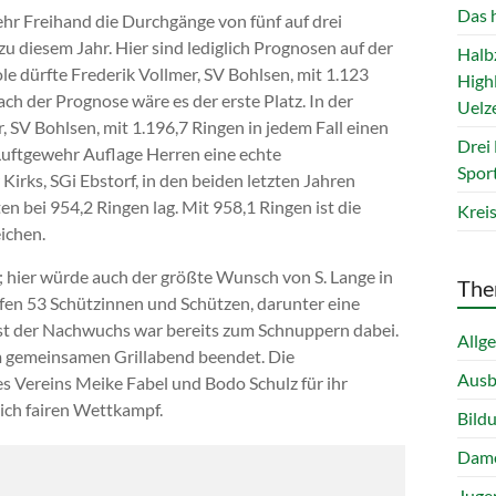
Das 
ehr Freihand die Durchgänge von fünf auf drei
zu diesem Jahr. Hier sind lediglich Prognosen auf der
Halb
le dürfte Frederik Vollmer, SV Bohlsen, mit 1.123
Highl
ch der Prognose wäre es der erste Platz. In der
Uelz
 SV Bohlsen, mit 1.196,7 Ringen in jedem Fall einen
Drei
Luftgewehr Auflage Herren eine echte
Spor
Kirks, SGi Ebstorf, in den beiden letzten Jahren
n bei 954,2 Ringen lag. Mit 958,1 Ringen ist die
Krei
ichen.
n; hier würde auch der größte Wunsch von S. Lange in
The
en 53 Schützinnen und Schützen, darunter eine
st der Nachwuchs war bereits zum Schnuppern dabei.
Allg
em gemeinsamen Grillabend beendet. Die
Ausb
s Vereins Meike Fabel und Bodo Schulz für ihr
ich fairen Wettkampf.
Bild
Dam
Juge