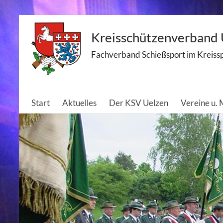
Skip
Kreisschützenverband U
to
content
Fachverband Schießsport im Kreiss
Start
Aktuelles
Der KSV Uelzen
Vereine u.