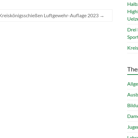
Halb
Highl
Kreiskönigsschießen Luftgewehr-Auflage 2023
→
Uelz
Drei
Spor
Krei
The
Allg
Ausb
Bild
Dam
Juge
Lehr