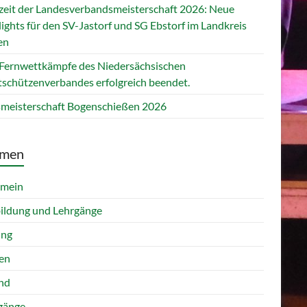
zeit der Landesverbandsmeisterschaft 2026: Neue
ights für den SV-Jastorf und SG Ebstorf im Landkreis
en
 Fernwettkämpfe des Niedersächsischen
tschützenverbandes erfolgreich beendet.
smeisterschaft Bogenschießen 2026
men
emein
ildung und Lehrgänge
ung
en
nd
gänge