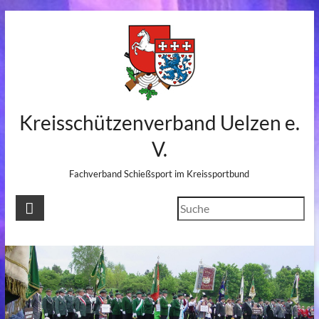
Skip
to
content
Kreisschützenverband Uelzen e.
V.
Fachverband Schießsport im Kreissportbund
Suchen