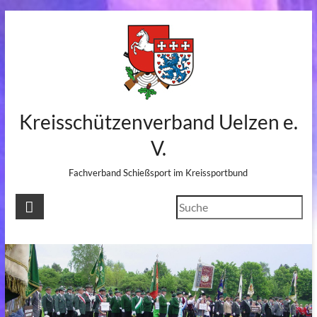
Skip
to
content
Kreisschützenverband Uelzen e.
V.
Fachverband Schießsport im Kreissportbund
Suchen