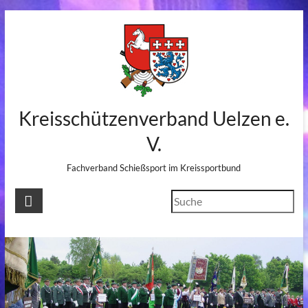
Skip
to
content
Kreisschützenverband Uelzen e.
V.
Fachverband Schießsport im Kreissportbund
Suchen