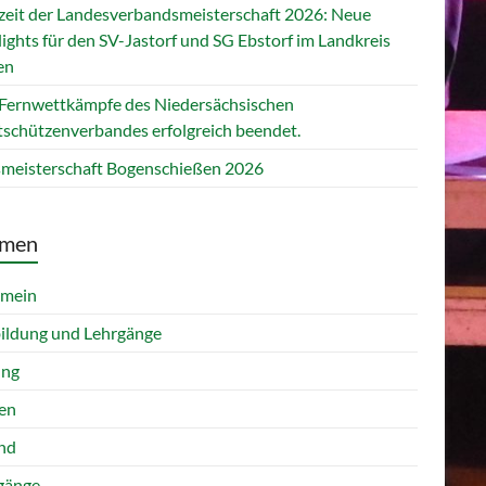
zeit der Landesverbandsmeisterschaft 2026: Neue
ights für den SV-Jastorf und SG Ebstorf im Landkreis
en
 Fernwettkämpfe des Niedersächsischen
tschützenverbandes erfolgreich beendet.
smeisterschaft Bogenschießen 2026
men
emein
ildung und Lehrgänge
ung
en
nd
gänge