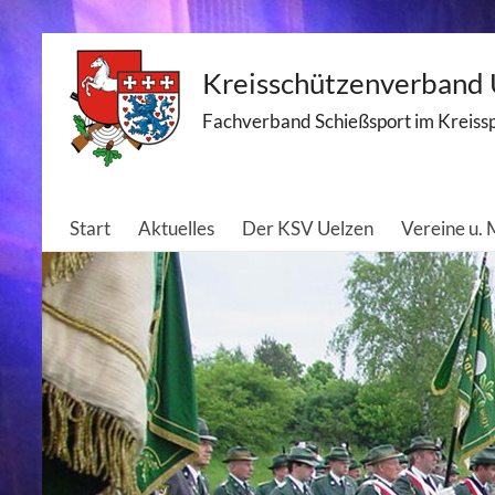
Skip
Kreisschützenverband U
to
content
Fachverband Schießsport im Kreiss
Start
Aktuelles
Der KSV Uelzen
Vereine u.