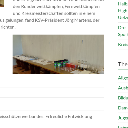
Halb
den Rundenwettkämpfen, Fernwettkämpfen
Highl
und Kreismeisterschaften sollten in einem
Uelz
s gelungen, fand KSV-Präsident Jörg Martens, der
richten.
Drei
Spor
Krei
n
The
Allg
Ausb
Bild
Dam
reisschützenverbandes: Erfreuliche Entwicklung
Juge
Lehr