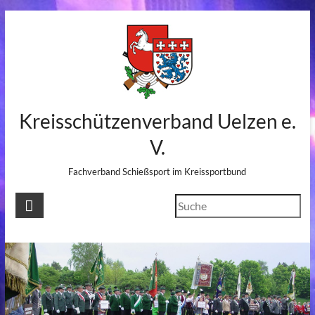
Skip
to
content
Kreisschützenverband Uelzen e.
V.
Fachverband Schießsport im Kreissportbund
Suchen