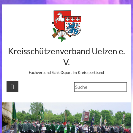
Skip
to
content
Kreisschützenverband Uelzen e.
V.
Fachverband Schießsport im Kreissportbund
Suchen