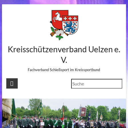
Skip
to
content
Kreisschützenverband Uelzen e.
V.
Fachverband Schießsport im Kreissportbund
Suchen